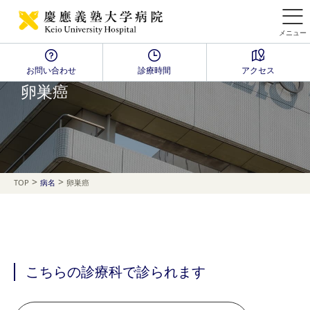
メニュー
お問い合わせ
診療時間
アクセス
Disease Name Search
卵巣癌
>
>
TOP
病名
卵巣癌
こちらの診療科で診られます