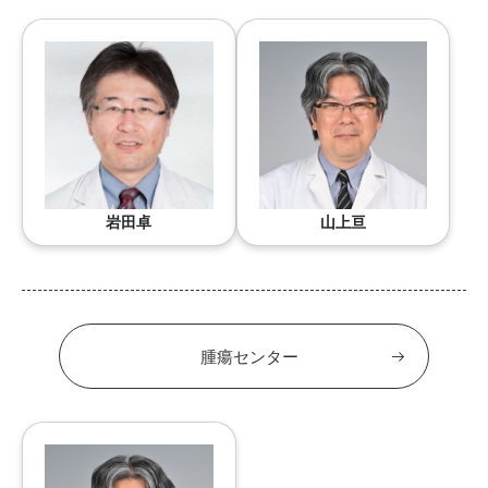
岩田卓
山上亘
腫瘍センター