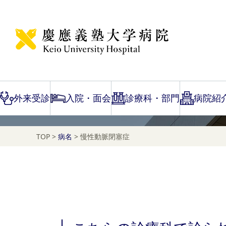
Disease Name Search
慢性動脈閉塞症
外来受診
入院・面会
診療科・部門
病院紹
TOP
>
病名
>
慢性動脈閉塞症