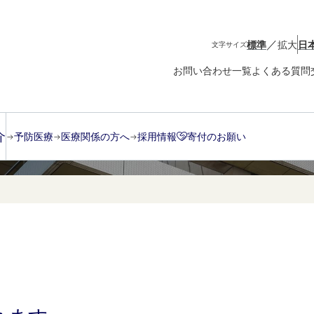
／
標準
拡大
日
文字サイズ
お問い合わせ一覧
よくある質問
介
予防医療
医療関係の方へ
採用情報
寄付のお願い