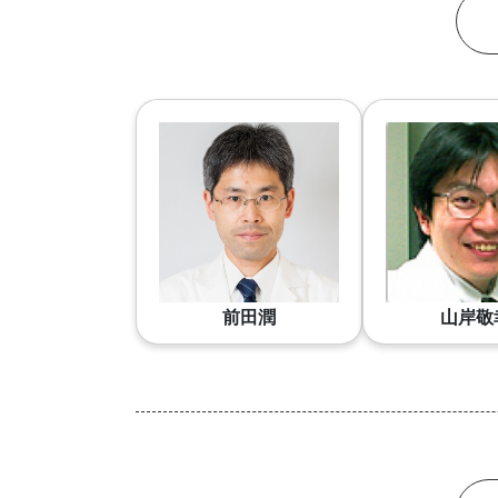
前田潤
山岸敬