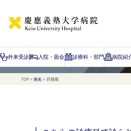
Disease Name Search
肝腫瘤
外来受診
入院・面会
診療科・部門
病院紹
TOP
>
病名
>
肝腫瘤