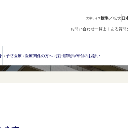
／
標準
拡大
日
文字サイズ
お問い合わせ一覧
よくある質問
介
予防医療
医療関係の方へ
採用情報
寄付のお願い