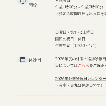
▽休診日
開錠
午後1時00分～午後7時00分
（指定の時間以外は出入口を
日曜日・第1・3土曜日
国民の祝日・休日
年末年始（12/30～1/4）
2026年度の外来の追加診療
休診日
日については
こちら
をご確認
2026年外来診療日カレンダ
（赤字・赤丸は休診日です）