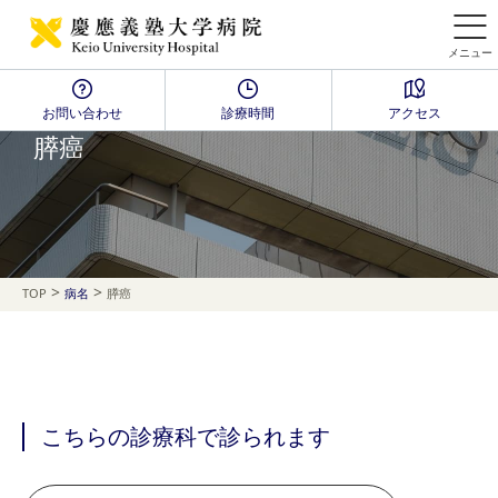
メニュー
お問い合わせ
診療時間
アクセス
Disease Name Search
膵癌
>
>
TOP
病名
膵癌
こちらの診療科で診られます