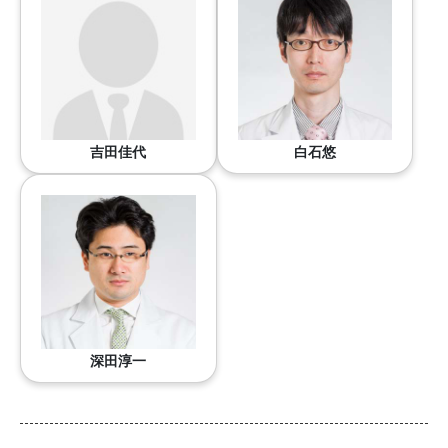
吉田佳代
白石悠
深田淳一