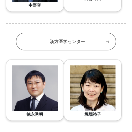
中野容
漢方医学センター
徳永秀明
堀場裕子