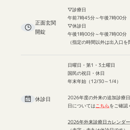
▽診療日
午前7時45分～午後7時00分
正面玄関
▽休診日
開錠
午後1時00分～午後7時00分
（指定の時間以外は出入口を
日曜日・第1・3土曜日
国民の祝日・休日
年末年始（12/30～1/4）
2026年度の外来の追加診療
休診日
日については
こちら
をご確認
2026年外来診療日カレンダ