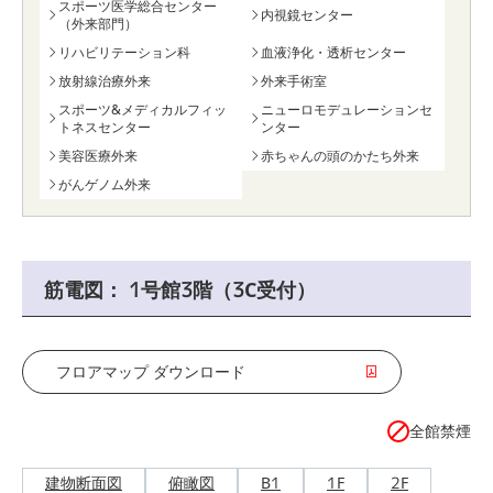
スポーツ医学総合センター
内視鏡センター
（外来部門）
リハビリテーション科
血液浄化・透析センター
放射線治療外来
外来手術室
スポーツ&メディカルフィッ
ニューロモデュレーションセ
トネスセンター
ンター
美容医療外来
赤ちゃんの頭のかたち外来
がんゲノム外来
筋電図： 1号館3階（3C受付）
フロアマップ ダウンロード
全館禁煙
建物断面図
俯瞰図
B1
1F
2F