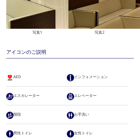
写真1
写真2
アイコンのご説明
AED
インフォメーション
エスカレーター
エレベーター
階段
お手洗い
男性トイレ
女性トイレ