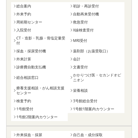
総合案内
初診・再診受付
外来予約
自動再来受付機
周術期センター
救急受付
入院受付
X線検査受付
CT・造影・乳腺・骨塩定量受
MRI受付
付
採血・採尿受付機
薬剤部（お薬受取口）
外来計算
会計
診療費自動支払機
文書受付
かかりつけ医・セカンドオピ
総合相談窓口
ニオン
療養支援相談・がん相談支援
栄養相談
センター
検査予約
3号館総合受付
1号館受付
1号館1階案内カウンター
1号館2階案内カウンター
外来採血・採尿
自己血・成分採取