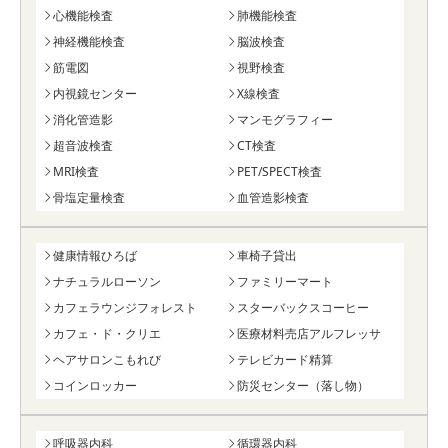
心機能検査
肺機能検査
神経機能検査
脳波検査
筋電図
視野検査
内視鏡センター
X線検査
消化管造影
マンモグラフィー
超音波検査
CT検査
MRI検査
PET/SPECT検査
骨塩定量検査
血管造影検査
健康情報ひろば
車椅子貸出
ナチュラルローソン
ファミリーマート
カフェラウンジフォレスト
スターバックスコーヒー
カフェ・ド・クリエ
医療材料売店アルフレッサ
ヘアサロンこもれび
テレビカード精算
コインロッカー
防災センター（落し物）
呼吸器内科
循環器内科