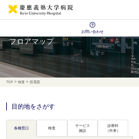
お問い合わせ
Floor Map
フロアマップ
>
>
TOP
検査
筋電図
目的地をさがす
サービス
診療科
各種窓口
検査
施設
（外来）