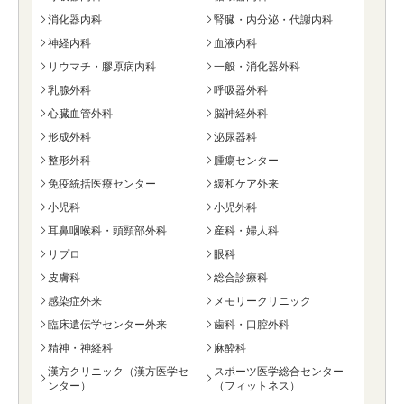
消化器内科
腎臓・内分泌・代謝内科
神経内科
血液内科
リウマチ・膠原病内科
一般・消化器外科
乳腺外科
呼吸器外科
心臓血管外科
脳神経外科
形成外科
泌尿器科
整形外科
腫瘍センター
免疫統括医療センター
緩和ケア外来
小児科
小児外科
耳鼻咽喉科・頭頸部外科
産科・婦人科
リプロ
眼科
皮膚科
総合診療科
感染症外来
メモリークリニック
臨床遺伝学センター外来
歯科・口腔外科
精神・神経科
麻酔科
漢方クリニック（漢方医学セ
スポーツ医学総合センター
ンター）
（フィットネス）