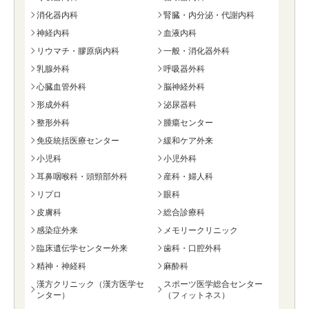
消化器内科
腎臓・内分泌・代謝内科
神経内科
血液内科
リウマチ・膠原病内科
一般・消化器外科
乳腺外科
呼吸器外科
心臓血管外科
脳神経外科
形成外科
泌尿器科
整形外科
腫瘍センター
免疫統括医療センター
緩和ケア外来
小児科
小児外科
耳鼻咽喉科・頭頸部外科
産科・婦人科
リプロ
眼科
皮膚科
総合診療科
感染症外来
メモリークリニック
臨床遺伝学センター外来
歯科・口腔外科
精神・神経科
麻酔科
漢方クリニック（漢方医学セ
スポーツ医学総合センター
ンター）
（フィットネス）