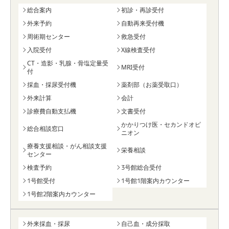
総合案内
初診・再診受付
外来予約
自動再来受付機
周術期センター
救急受付
入院受付
X線検査受付
CT・造影・乳腺・骨塩定量受
MRI受付
付
採血・採尿受付機
薬剤部（お薬受取口）
外来計算
会計
診療費自動支払機
文書受付
かかりつけ医・セカンドオピ
総合相談窓口
ニオン
療養支援相談・がん相談支援
栄養相談
センター
検査予約
3号館総合受付
1号館受付
1号館1階案内カウンター
1号館2階案内カウンター
外来採血・採尿
自己血・成分採取