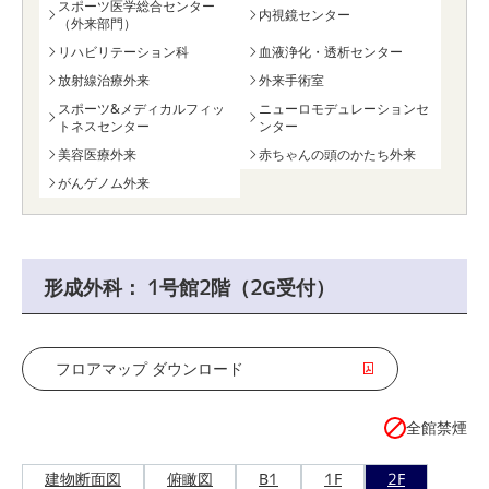
スポーツ医学総合センター
内視鏡センター
（外来部門）
リハビリテーション科
血液浄化・透析センター
放射線治療外来
外来手術室
スポーツ&メディカルフィッ
ニューロモデュレーションセ
トネスセンター
ンター
美容医療外来
赤ちゃんの頭のかたち外来
がんゲノム外来
形成外科： 1号館2階（2G受付）
フロアマップ ダウンロード
全館禁煙
建物断面図
俯瞰図
B1
1F
2F