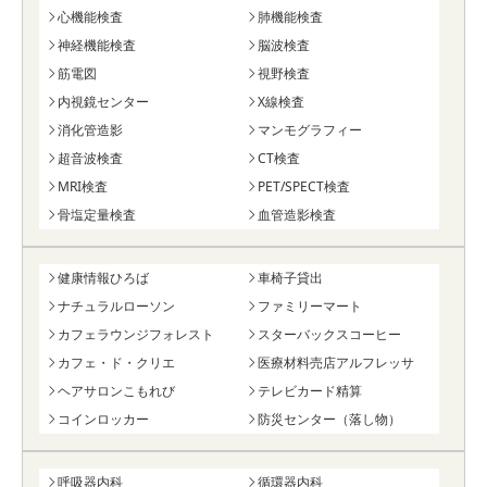
心機能検査
肺機能検査
神経機能検査
脳波検査
筋電図
視野検査
内視鏡センター
X線検査
消化管造影
マンモグラフィー
超音波検査
CT検査
MRI検査
PET/SPECT検査
骨塩定量検査
血管造影検査
健康情報ひろば
車椅子貸出
ナチュラルローソン
ファミリーマート
カフェラウンジフォレスト
スターバックスコーヒー
カフェ・ド・クリエ
医療材料売店アルフレッサ
ヘアサロンこもれび
テレビカード精算
コインロッカー
防災センター（落し物）
呼吸器内科
循環器内科