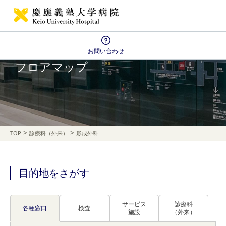
お問い合わせ
Floor Map
フロアマップ
>
>
TOP
診療科（外来）
形成外科
目的地をさがす
サービス
診療科
各種窓口
検査
施設
（外来）