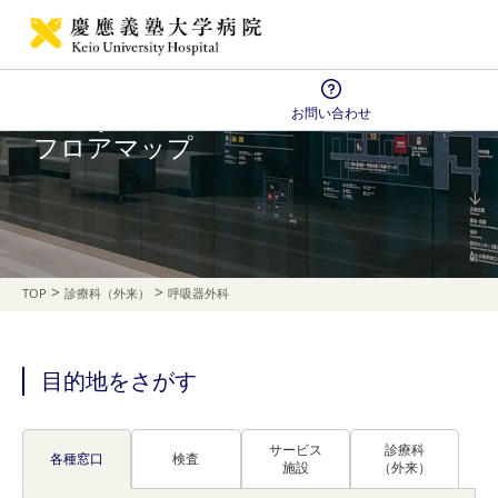
お問い合わせ
Floor Map
フロアマップ
>
>
TOP
診療科（外来）
呼吸器外科
目的地をさがす
サービス
診療科
各種窓口
検査
施設
（外来）