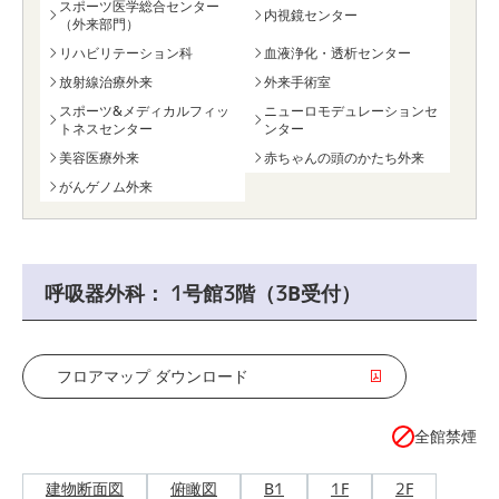
スポーツ医学総合センター
内視鏡センター
（外来部門）
リハビリテーション科
血液浄化・透析センター
放射線治療外来
外来手術室
スポーツ&メディカルフィッ
ニューロモデュレーションセ
トネスセンター
ンター
美容医療外来
赤ちゃんの頭のかたち外来
がんゲノム外来
呼吸器外科： 1号館3階（3B受付）
フロアマップ ダウンロード
全館禁煙
建物断面図
俯瞰図
B1
1F
2F