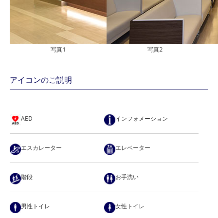
写真1
写真2
アイコンのご説明
AED
インフォメーション
エスカレーター
エレベーター
階段
お手洗い
男性トイレ
女性トイレ