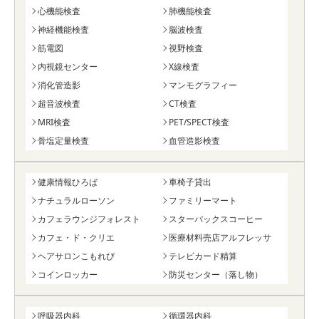
心機能検査
肺機能検査
神経機能検査
脳波検査
筋電図
視野検査
内視鏡センター
X線検査
消化管造影
マンモグラフィー
超音波検査
CT検査
MRI検査
PET/SPECT検査
骨塩定量検査
血管造影検査
健康情報ひろば
車椅子貸出
ナチュラルローソン
ファミリーマート
カフェラウンジフォレスト
スターバックスコーヒー
カフェ・ド・クリエ
医療材料売店アルフレッサ
ヘアサロンこもれび
テレビカード精算
コインロッカー
防災センター（落し物）
呼吸器内科
循環器内科