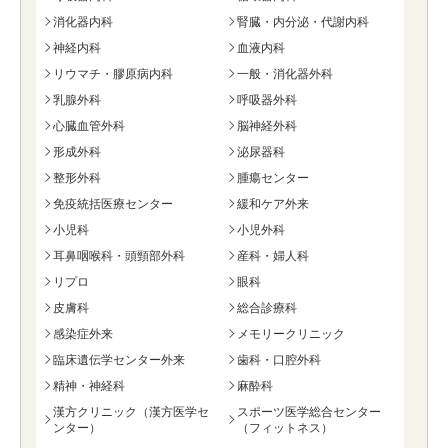
消化器内科
腎臓・内分泌・代謝内科
神経内科
血液内科
リウマチ・膠原病内科
一般・消化器外科
乳腺外科
呼吸器外科
心臓血管外科
脳神経外科
形成外科
泌尿器科
整形外科
腫瘍センター
免疫統括医療センター
緩和ケア外来
小児科
小児外科
耳鼻咽喉科・頭頸部外科
産科・婦人科
リプロ
眼科
皮膚科
総合診療科
感染症外来
メモリークリニック
臨床遺伝学センター外来
歯科・口腔外科
精神・神経科
麻酔科
漢方クリニック（漢方医学セ
スポーツ医学総合センター
ンター）
（フィットネス）