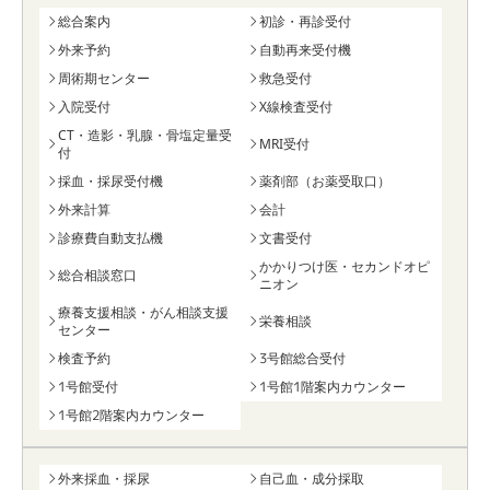
総合案内
初診・再診受付
外来予約
自動再来受付機
周術期センター
救急受付
入院受付
X線検査受付
CT・造影・乳腺・骨塩定量受
MRI受付
付
採血・採尿受付機
薬剤部（お薬受取口）
外来計算
会計
診療費自動支払機
文書受付
かかりつけ医・セカンドオピ
総合相談窓口
ニオン
療養支援相談・がん相談支援
栄養相談
センター
検査予約
3号館総合受付
1号館受付
1号館1階案内カウンター
1号館2階案内カウンター
外来採血・採尿
自己血・成分採取